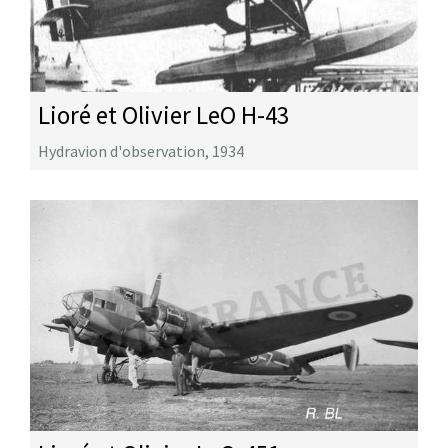
Lioré et Olivier LeO H-43
Hydravion d'observation
,
1934